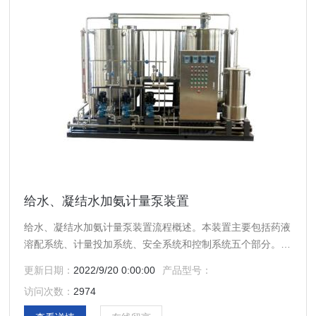
给水、凝结水加氨计量泵装置
给水、凝结水加氨计量泵装置流程概述。本装置主要包括药液
溶配系统、计量投加系统、安全系统和控制系统五个部分。氨
水由水射器吸入计量系统，然后按比例加入溶配系统与除盐水
更新日期：
2022/9/20 0:00:00
产品型号：
或凝结水搅拌溶解，有计量投加系统加到锅炉凝结水或给水
访问次数：
2974
中。