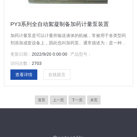
PY3系列全自动絮凝制备加药计量泵装置
加药计量泵是可以计量所输送液体的机械，常被用于各类型药
剂添加成套设备上，因此也叫加药泵。通常描述为：是一种可
以满足各种严格的工艺流程需要，流量可以在0-100%范围内
更新日期：
2022/9/20 0:00:00
产品型号：
无级调节，用来输送液体(特别是腐蚀性液体)一种特殊容积
访问次数：
2703
泵。
查看详情
在线留言
首页
上一页
下一页
末页