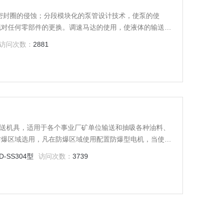
密封圈的侵蚀；分段模块化的泵管设计技术，使泵的使
现对任何零部件的更换。调速马达的使用，使液体的输送流
访问次数：
2881
类输送机具，适用于各个事业厂矿单位输送和抽吸各种油料、
防爆区域选用，凡在防爆区域使用配置防爆型电机，当使用
。
D-SS304型
访问次数：
3739