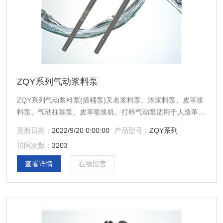
ZQY系列气动浆料泵
ZQY系列气动浆料泵(插桶泵)又名浆料泵、浓浆料泵、皮革浆
料泵、气动柱塞泵、皮革喷浆机、打料气动泵适用于人造革、
移膜革、压延革、彩涂板、印染、医药、涂层、化工、纺织、
更新日期：
2022/9/20 0:00:00
产品型号：
ZQY系列
喷漆、喷涂、薄膜镀铝、彩钢瓦等行业的高低浓度的液体介质
访问次数：
3203
输送。
查看详情
在线留言