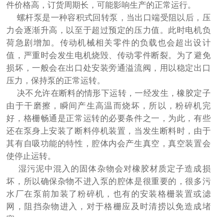
件价格高，订货周期长，可能影响生产的正常运行。
螺杆泵是一种容积式回转泵，当出口端受阻以后，压
力会逐渐升高，以至于超过预定的压力值。此时电机负
荷急剧增加。传动机械相关零件的负载也会超出设计
值，严重时会发生电机烧毁、传动零件断裂。为了避免
损坏，一般会在出口处安装旁通溢流阀，用以稳定出口
压力，保持泵的正常运转。
决不允许在断料的情形下运转，一经发生，橡胶定子
由于干磨擦，瞬间产生高温而烧坏，所以，粉碎机完
好，格栅畅通是正常运转的必要条件之一，为此，有些
还在泵身上安装了断料停机装置，当发生断料时，由于
其有自吸功能的特性，腔体内会产生真空，真空装置会
使停止运转。
湿污泥中混入的固体杂物会对橡胶材质定子造成损
坏，所以确保杂物不进入泵的腔体是很重要的，很多污
水厂在泵前加装了粉碎机，也有的安装格栅装置或滤
网，阻挡杂物进入，对于格栅应及时清捞以免造成堵