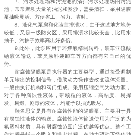
7、污水处理场和污泥池的清扫污水处理场的污泥
池，常常聚积大量的油泥和淤沙，需要清扫，采用隔膜
泵抽吸灵活、方便省工、省力、省时。
8、液化气泵房和化验室排渍水，由于这些地方地势
较低，又是一级防火区，采用排渍水比较安全，比用水
抽子、汽抽子效率高出好多倍。
9.此外，此泵应用于环烷酸精制转料，装车亚硫酸
纳液体输送，苯类原料装卸车等方面都有它自己的优
势。
耐腐蚀隔膜泵是执行器的主要类型，通过接受调制
单元输出的控制信号，借助动力操作去改变流体流量。
一般由执行机构和阀门组成。采用压缩空气为动力源，
对于各种腐蚀性液体，带颗粒的液体，高粘度、易挥
发、易燃、剧毒的液体，均能予以抽光吸尽。
顾名思义是具有耐腐蚀性能的隔膜泵、主要用于具
有腐蚀性液体的输送。腐蚀性液体输送使用为广泛的为
氟塑料材质，具有耐腐蚀范围广泛优越等优点。整个工
作过程是指一个吸入和排出过程。在动力驱动下经传动