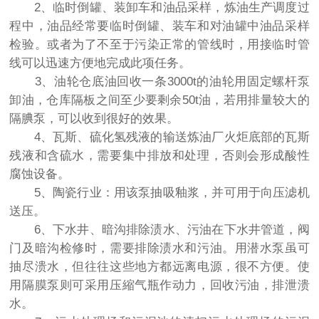
2、临时倒罐、装卸车和油品采样，炼油生产调度过
程中，油品经常要临时倒罐、装车和对油罐中油品采样
检验。或者为了不至于污染正常的管线时，用接临时管
线可以迅速方便地完成此项任务。
3、油轮仓底油回收一条3000t的油轮用固定螺杆泵
卸油，仓库隔板之间至少要剩余50t油，若用排量较大的
隔腆泵，可以收到很好的效果。
4、瓦斯、硫化氢残液的输送炼油厂火炬底部的瓦斯
残液和含硫水，需要集中排放和处理，否则会形成酸性
腐蚀设备。
5、陶瓷行业：用该泵抽吸釉浆，并可用于向压滤机
送压。
6、下水井、暗沟排除渍水、污油在下水井管道，阀
门及暗沟检修时，需要排除渍水和污油。用潜水泵虽可
抽尽溃水，但往往这些地方都远离电源，很不方便。使
用隔膜泵则可采用压縮气瓶作动力，回收污油，排泄溃
水。