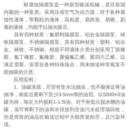
耐腐蚀隔膜泵是一种新型输送机械，是目前国
内颖的一种泵类。采用压缩空气为动力源，对于各种腐
蚀性液体，带颗粒的液体，高粘度、易挥发、易燃、剧
毒的液体，均能予以抽光吸尽。
其有四种材质：氟塑料隔膜泵、铝合金隔膜泵、铸
铁隔膜泵、不锈钢隔膜泵。其有四种材质：塑料、铝合
金、铸铁、不锈钢。根据不同液体介质分别采用丁腈橡
胶、氯丁橡胶、氟橡胶、聚偏氟乙烯、聚四六乙烯。以
满足需要。安置在各种特殊场合，用来抽送种常规泵不
能抽吸的介质。
应用实例：
1、油罐清底，尽管有垫水法抽油，也不能保证将油
抽净，表面总要剩下至少3-5mm厚的油层。以5000m3油
罐为例，每次大约损耗1-1.5t油。对于有低位脱水槽的油
罐，虽可将剩下的油和水排放到含油污水处理场回收，
但是挥发的油品在输送过程中大都挥发殆尽，且污染环
境。